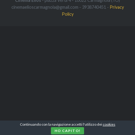
Cinema Elios
- piazza Verdi 4 - 10022 Carmagnola (TO)
cinemaelioscarmagnola@gmail.com - 3938740451 -
Privacy
Policy
Continuando con la navigazione accetti l'utilizzo dei
cookies
HO CAPITO!