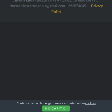
Cinema Elios
- piazza Verdi 4 - 10022 Carmagnola (TO)
cinemaelioscarmagnola@gmail.com - 3938740451 -
Privacy
Policy
Continuando con la navigazione accetti l'utilizzo dei
cookies
HO CAPITO!