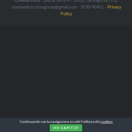
Cinema Elios
- piazza Verdi 4 - 10022 Carmagnola (TO)
cinemaelioscarmagnola@gmail.com - 3938740451 -
Privacy
Policy
Continuando con la navigazione accetti l'utilizzo dei
cookies
HO CAPITO!