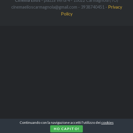
Cinema Elios
- piazza Verdi 4 - 10022 Carmagnola (TO)
cinemaelioscarmagnola@gmail.com - 3938740451 -
Privacy
Policy
Continuando con la navigazione accetti l'utilizzo dei
cookies
HO CAPITO!