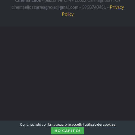
Cinema Elios
- piazza Verdi 4 - 10022 Carmagnola (TO)
cinemaelioscarmagnola@gmail.com - 3938740451 -
Privacy
Policy
Continuando con la navigazione accetti l'utilizzo dei
cookies
HO CAPITO!