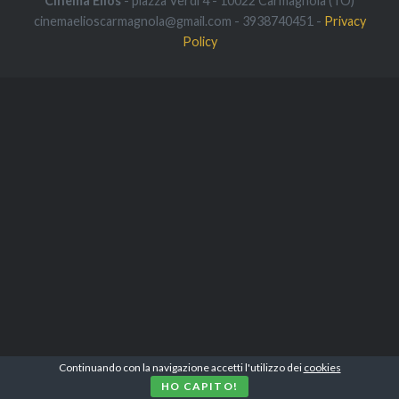
Cinema Elios
- piazza Verdi 4 - 10022 Carmagnola (TO)
cinemaelioscarmagnola@gmail.com - 3938740451 -
Privacy
Policy
Continuando con la navigazione accetti l'utilizzo dei
cookies
HO CAPITO!