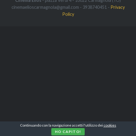
Cinema Elios
- piazza Verdi 4 - 10022 Carmagnola (TO)
cinemaelioscarmagnola@gmail.com - 3938740451 -
Privacy
Policy
Continuando con la navigazione accetti l'utilizzo dei
cookies
HO CAPITO!