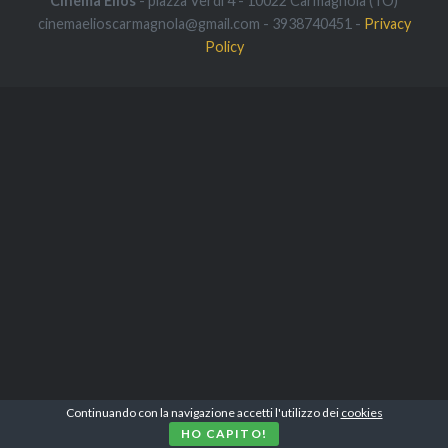
Cinema Elios
- piazza Verdi 4 - 10022 Carmagnola (TO)
cinemaelioscarmagnola@gmail.com - 3938740451 -
Privacy
Policy
Continuando con la navigazione accetti l'utilizzo dei
cookies
HO CAPITO!