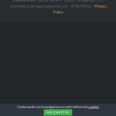
Cinema Elios
- piazza Verdi 4 - 10022 Carmagnola (TO)
cinemaelioscarmagnola@gmail.com - 3938740451 -
Privacy
Policy
Continuando con la navigazione accetti l'utilizzo dei
cookies
HO CAPITO!