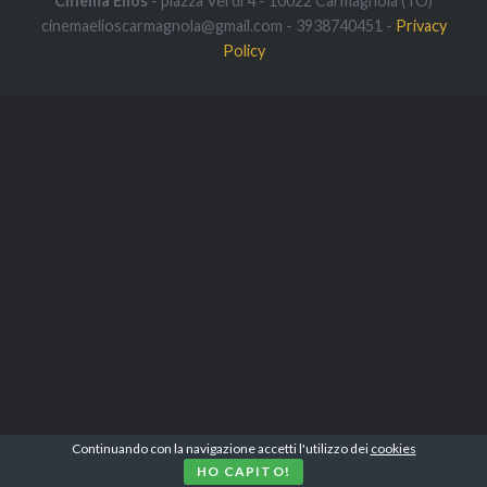
Cinema Elios
- piazza Verdi 4 - 10022 Carmagnola (TO)
cinemaelioscarmagnola@gmail.com - 3938740451 -
Privacy
Policy
Continuando con la navigazione accetti l'utilizzo dei
cookies
HO CAPITO!