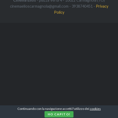
Cinema Elios
- piazza Verdi 4 - 10022 Carmagnola (TO)
cinemaelioscarmagnola@gmail.com - 3938740451 -
Privacy
Policy
Continuando con la navigazione accetti l'utilizzo dei
cookies
HO CAPITO!