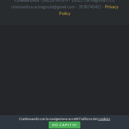
Cinema Elios
- piazza Verdi 4 - 10022 Carmagnola (TO)
cinemaelioscarmagnola@gmail.com - 3938740451 -
Privacy
Policy
Continuando con la navigazione accetti l'utilizzo dei
cookies
HO CAPITO!