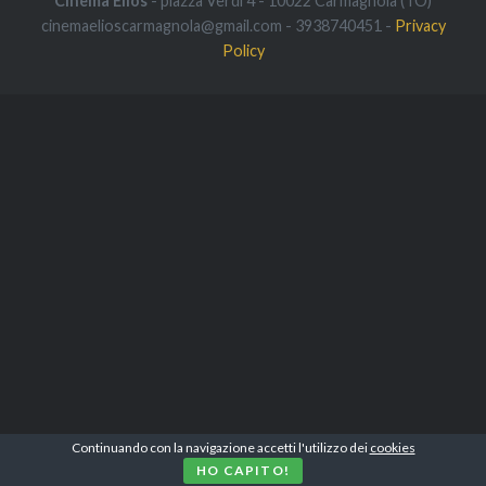
Cinema Elios
- piazza Verdi 4 - 10022 Carmagnola (TO)
cinemaelioscarmagnola@gmail.com - 3938740451 -
Privacy
Policy
Continuando con la navigazione accetti l'utilizzo dei
cookies
HO CAPITO!