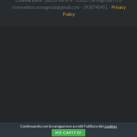
Cinema Elios
- piazza Verdi 4 - 10022 Carmagnola (TO)
cinemaelioscarmagnola@gmail.com - 3938740451 -
Privacy
Policy
Continuando con la navigazione accetti l'utilizzo dei
cookies
HO CAPITO!