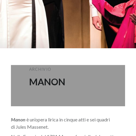
ARCHIVIO
MANON
Manon
è un’
opera lirica
in cinque atti e sei quadri
di
Jules Massenet
.