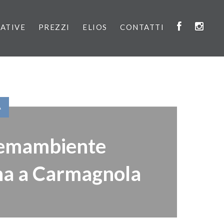
IATIVE
PREZZI
ELIOS
CONTATTI
À
emambiente
na a Carmagnola