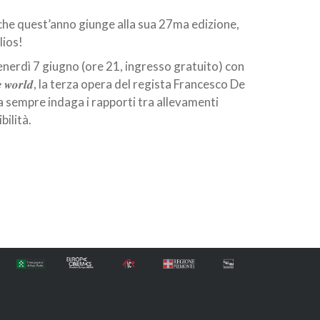
he quest’anno giunge alla sua 27ma edizione,
lios!
erdì 7 giugno (ore 21, ingresso gratuito) con
 𝒐𝒇 𝒕𝒉𝒆 𝒘𝒐𝒓𝒍𝒅, la terza opera del regista Francesco De
a sempre indaga i rapporti tra allevamenti
bilità.