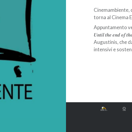
Cinemambiente, c
torna al Cinema E
Appuntamento ven
𝑼𝒏𝒕𝒊𝒍 𝒕𝒉𝒆 𝒆𝒏𝒅
Augustinis, che d
intensivi e sosteni
Navigazione
articoli