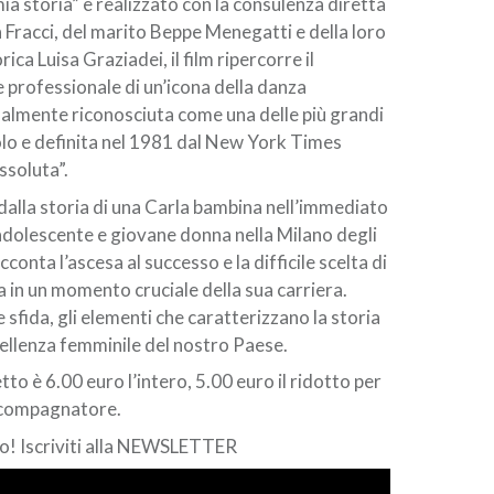
ia storia” e realizzato con la consulenza diretta
a Fracci, del marito Beppe Menegatti e della loro
ica Luisa Graziadei, il film ripercorre il
professionale di un’icona della danza
almente riconosciuta come una delle più grandi
olo e definita nel 1981 dal New York Times
ssoluta”.
 dalla storia di una Carla bambina nell’immediato
dolescente e giovane donna nella Milano degli
cconta l’ascesa al successo e la difficile scelta di
in un momento cruciale della sua carriera.
e sfida, gli elementi che caratterizzano la storia
ellenza femminile del nostro Paese.
etto è 6.00 euro l’intero, 5.00 euro il ridotto per
accompagnatore.
 Iscriviti alla
NEWSLETTER