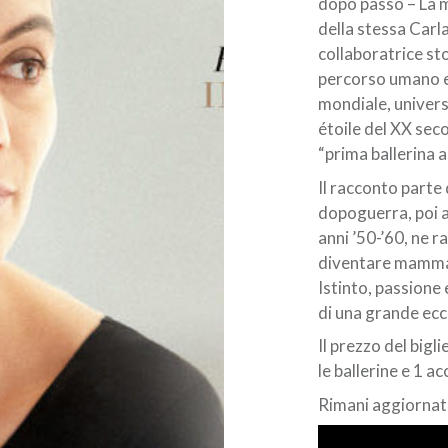
dopo passo – La m
della stessa Carl
collaboratrice stor
percorso umano e 
mondiale, univers
étoile del XX sec
“prima ballerina a
Il racconto parte
dopoguerra, poi a
anni ’50-’60, ne ra
diventare mamma 
Istinto, passione 
di una grande ecc
Il prezzo del bigli
le ballerine e 1 
Rimani aggiornato!