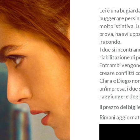
Lei è una bugiard
buggerare persino
molto istintiva. L
prova, ha svilup
iracondo.
I due si incontran
riabilitazione di
Entrambi vengono 
creare conflitti 
Clara e Diego non
un’impresa, i du
raggiungere degli 
Il prezzo del bigli
Rimani aggiornato!