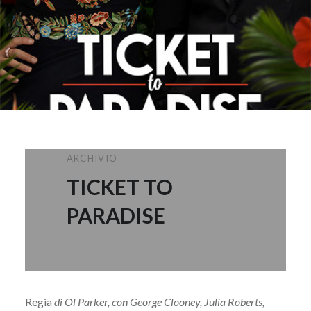
ARCHIVIO
TICKET TO
PARADISE
Regia
di Ol Parker, con George Clooney, Julia Roberts,