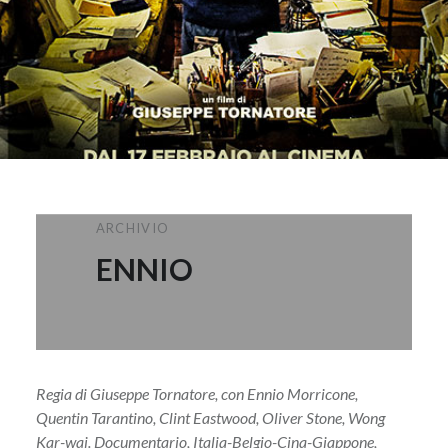
ARCHIVIO
ENNIO
Regia di Giuseppe Tornatore, con Ennio Morricone,
Quentin Tarantino, Clint Eastwood, Oliver Stone, Wong
Kar-wai. Documentario, Italia-Belgio-Cina-Giappone,