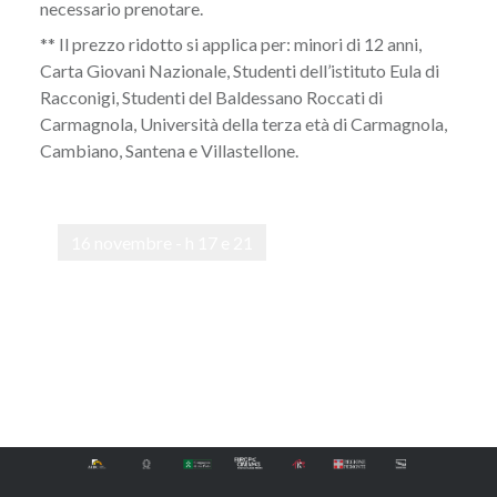
necessario prenotare.
** Il prezzo ridotto si applica per: minori di 12 anni,
Carta Giovani Nazionale, Studenti dell’istituto Eula di
Racconigi, Studenti del Baldessano Roccati di
Carmagnola, Università della terza età di Carmagnola,
Cambiano, Santena e Villastellone.
16 novembre - h 17 e 21
Navigazione