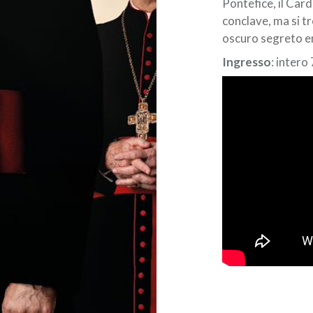
Pontefice, il Card
conclave, ma si tr
oscuro segreto e
Ingresso
: intero