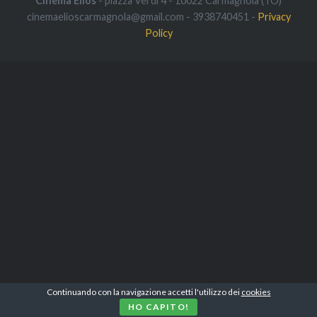
Cinema Elios
- piazza Verdi 4 - 10022 Carmagnola (TO)
cinemaelioscarmagnola@gmail.com - 3938740451 -
Privacy
Policy
Continuando con la navigazione accetti l'utilizzo dei
cookies
HO CAPITO!