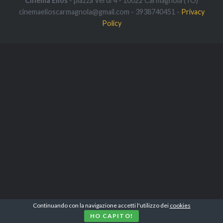
Cinema Elios
- piazza Verdi 4 - 10022 Carmagnola (TO)
cinemaelioscarmagnola@gmail.com - 3938740451 -
Privacy
Policy
Continuando con la navigazione accetti l'utilizzo dei
cookies
HO CAPITO!