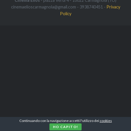
Cinema Elios
- piazza Verdi 4 - 10022 Carmagnola (TO)
cinemaelioscarmagnola@gmail.com - 3938740451 -
Privacy
Policy
Continuando con la navigazione accetti l'utilizzo dei
cookies
HO CAPITO!