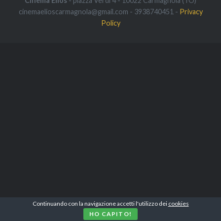
Cinema Elios
- piazza Verdi 4 - 10022 Carmagnola (TO)
cinemaelioscarmagnola@gmail.com - 3938740451 -
Privacy
Policy
Continuando con la navigazione accetti l'utilizzo dei
cookies
HO CAPITO!