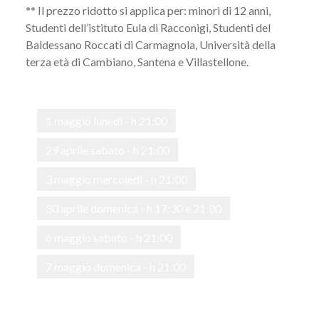
** Il prezzo ridotto si applica per: minori di 12 anni,
Studenti dell’istituto Eula di Racconigi, Studenti del
Baldessano Roccati di Carmagnola, Università della
terza età di Cambiano, Santena e Villastellone.
1 maggio lunedì - h 21:00
29 aprile sabato - h 21:00
3 maggio mercoledì - h 21:00
30 aprile domenica - h 17:30 e 21:00
6 maggio sabato - h 21:00
7 maggio domenica - h 21:00