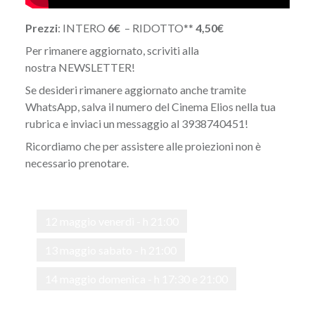
Prezzi
: INTERO
6€
– RIDOTTO**
4,50€
Per rimanere aggiornato, scriviti alla
nostra
NEWSLETTER
!
Se desideri rimanere aggiornato anche tramite
WhatsApp, salva il numero del Cinema Elios nella tua
rubrica e inviaci un messaggio al 3938740451!
Ricordiamo che per assistere alle proiezioni non è
necessario prenotare.
12 maggio venerdì - h 21:00
13 maggio sabato - h 21:00
14 maggio domenica - h 17:30 e 21:00