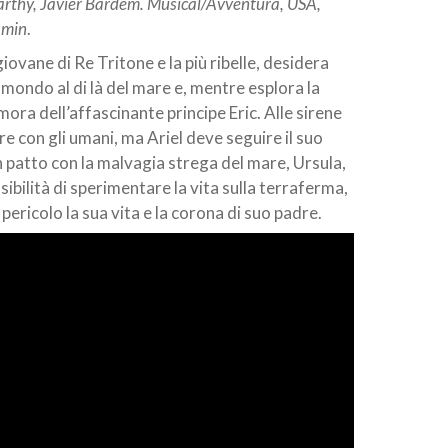
arthy, Javier Bardem. Musical/Avventura, USA,
 min
.
ù giovane di Re Tritone e la più ribelle, desidera
l mondo al di là del mare e, mentre esplora la
amora dell’affascinante principe Eric. Alle sirene
re con gli umani, ma Ariel deve seguire il suo
n patto con la malvagia strega del mare, Ursula,
ssibilità di sperimentare la vita sulla terraferma,
ericolo la sua vita e la corona di suo padre.