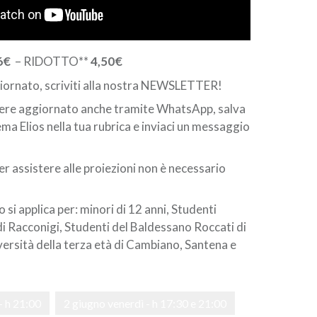
6€
– RIDOTTO**
4,50€
ornato, scriviti alla nostra
NEWSLETTER
!
nere aggiornato anche tramite WhatsApp, salva
ma Elios nella tua rubrica e inviaci un messaggio
r assistere alle proiezioni non è necessario
o si applica per: minori di 12 anni, Studenti
 di Racconigi, Studenti del Baldessano Roccati di
rsità della terza età di Cambiano, Santena e
- h 21:00
2 giugno venerdì - h 17:30 e 21:00