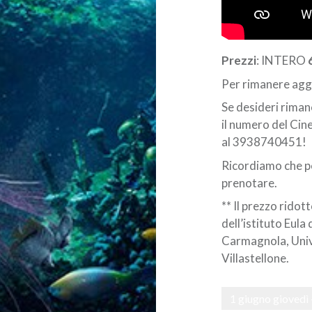
Prezzi
: INTERO
Per rimanere aggi
Se desideri rima
il numero del Cine
al 3938740451!
Ricordiamo che pe
prenotare.
** Il prezzo ridott
dell’istituto Eula
Carmagnola, Unive
Villastellone.
1 giugno giovedì 