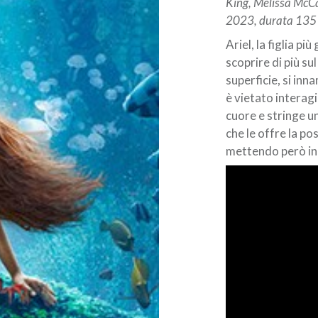
King, Melissa McC
2023, durata 135
Ariel, la figlia pi
scoprire di più su
superficie, si inn
è vietato interagi
cuore e stringe u
che le offre la po
mettendo però in p